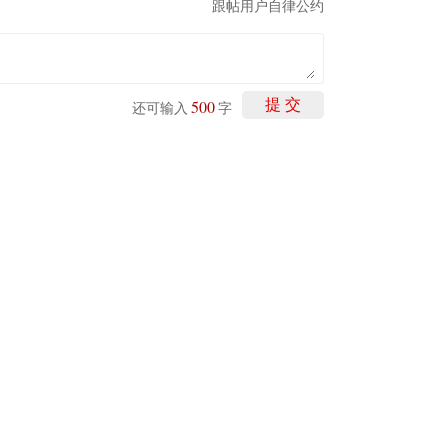
跟帖用户自律公约
500
提 交
还可输入
字
剩下
100
条评论
举报/投诉/意见反馈
-
联系我们
-
关于我们
-
广告服务
话：010-65880240 客服电话：010-85650688 传真：010-85650844 邮箱：yhts#
讯网 北京和讯在线信息咨询服务有限公司所载文章、数据仅供参考，投资有风险，选
信业务经营许可证[B2-20090331]
广告经营许可证[京海工商广字第0407号]
乙级测绘资
[2014]0945-245号
]
药品医疗器械网络信息服务备案-（京）网药械信息备字（2023）第
京公网安备 11010502041727号
pyright©和讯网 北京和讯在线信息咨询服务有限公司 All Rights Reserved 版权所有 复