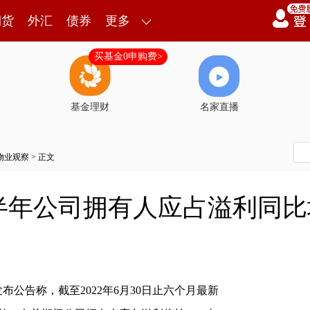
期货
外汇
债券
更多
买基金0申购费>
基金理财
名家直播
物业观察
> 正文
年公司拥有人应占溢利同比增加
公告称，截至2022年6月30日止六个月最新